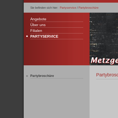
Sie befinden sich hier:
Partyservice
/
Partybroschüre
Angebote
Über uns
Filialen
PARTYSERVICE
Partybros
Partybroschüre